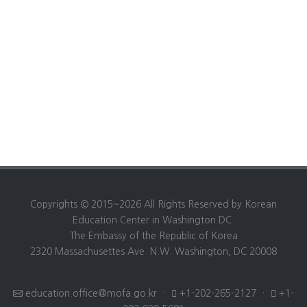
Copyrights © 2015~2026 All Rights Reserved by Korean
Education Center in Washington DC.
The Embassy of the Republic of Korea
2320 Massachusettes Ave. N.W. Washington, DC 20008
education.office@mofa.go.kr
·
+1-202-265-2127
·
+1-