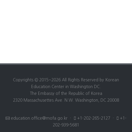
Copyrights © 2015~2026 All Rights Reserved by Korean
Education Center in Washington DC.
The Embassy of the Republic of Korea
2320 Massachusettes Ave. N.W. Washington, DC 20008
education.office@mofa.go.kr
·
+1-202-265-2127
·
+1-
202-939-5681