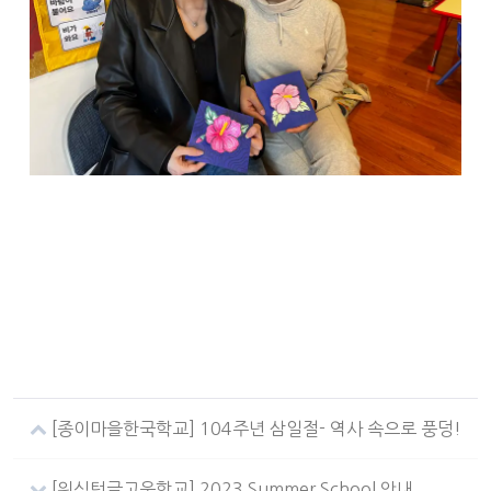
[종이마을한국학교] 104주년 삼일절- 역사 속으로 풍덩!
[워싱턴글고운학교] 2023 Summer School 안내