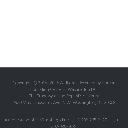
Copyrights © 2015~2026 All Rights Reserved by Korean
Education Center in Washington DC.
The Embassy of the Republic of Korea
2320 Massachusettes Ave. N.W. Washington, DC 20008
education.office@mofa.go.kr
·
+1-202-265-2127
·
+1-
202-939-5681