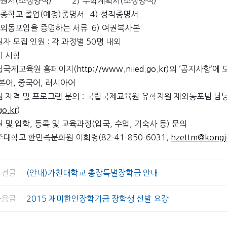
지원서(소정양식) 2) 수학계획서(소정양식)
최종학교 졸업(예정)중명서 4) 성적증명서
재외동포임을 증명하는 서류 6) 여권복사본
원자 모집 인원 : 각 과정별 50명 내외
의 사항
립국제교육원 홈페이지(
http://www.niied.go.kr
)의 ‘공지사항’에
일본어, 중국어, 러시아어
원 자격 및 프로그램 문의 : 국립국제교육원 유학지원 재외동포팀 담당자 
o.kr
)
원 및 입학, 등록 및 교육과정(입국, 수업, 기숙사 등) 문의
주대학교 한민족문화원 이희령(82-41-850-6031,
hzettm@kongju
전글
(안내)가천대학교 총장특별장학금 안내
음글
2015 재미한인장학기금 장학생 선발 요강