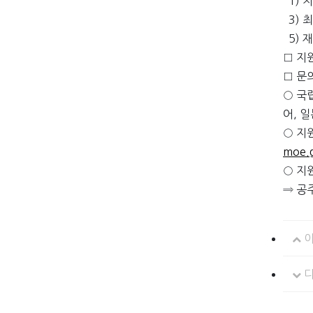
1) 
3) 
5) 
□ 지
□ 문
○ 국
어, 
○ 지
moe.g
○ 지
⇒ 공
이
다