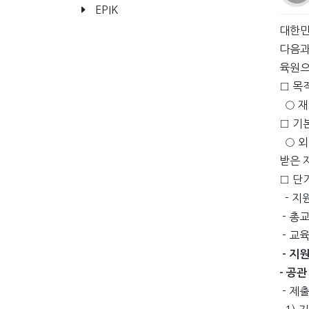
EPIK
대한민
다음과
육원으
□ 목
○ 재
□ 기
○ 외
받은 
□ 단
- 지
- 총교
- 교육
- 지원
- 공관
- 제출