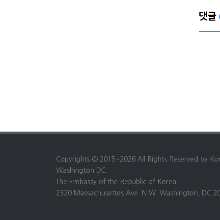
댓글
Copyrights © 2015~2026 All Rights Reserved by Ko
Washington DC.
The Embassy of the Republic of Korea
2320 Massachusettes Ave. N.W. Washington, DC 2