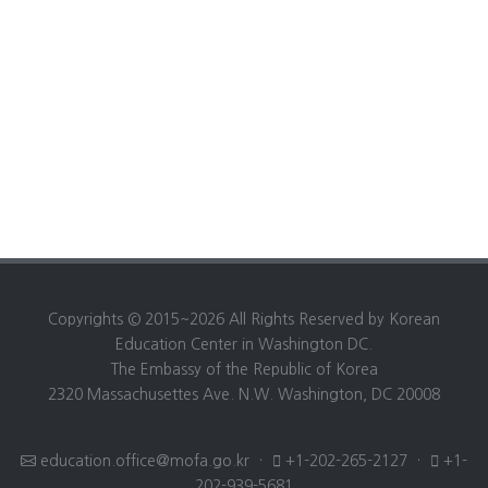
Copyrights © 2015~2026 All Rights Reserved by Korean
Education Center in Washington DC.
The Embassy of the Republic of Korea
2320 Massachusettes Ave. N.W. Washington, DC 20008
education.office@mofa.go.kr
·
+1-202-265-2127
·
+1-
202-939-5681