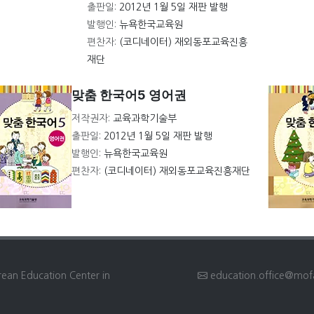
출판일:
2012년 1월 5일 재판 발행
발행인:
뉴욕한국교육원
편찬자:
(코디네이터) 재외동포교육진흥
재단
맞춤 한국어5 영어권
저작권자:
교육과학기술부
출판일:
2012년 1월 5일 재판 발행
발행인:
뉴욕한국교육원
편찬자:
(코디네이터) 재외동포교육진흥재단
rean Education Center in
education.office@mof