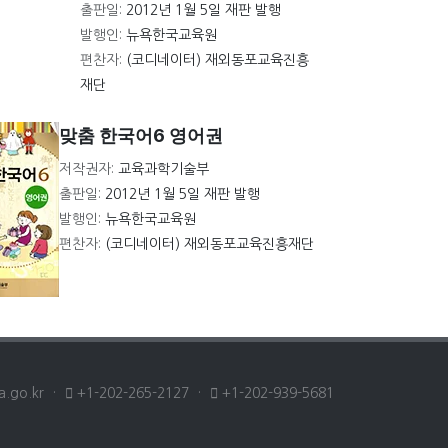
출판일:
2012년 1월 5일 재판 발행
발행인:
뉴욕한국교육원
편찬자:
(코디네이터) 재외동포교육진흥
재단
맞춤 한국어6 영어권
저작권자:
교육과학기술부
출판일:
2012년 1월 5일 재판 발행
발행인:
뉴욕한국교육원
편찬자:
(코디네이터) 재외동포교육진흥재단
a.go.kr
·
+1-202-265-2127
·
+1-202-939-5681