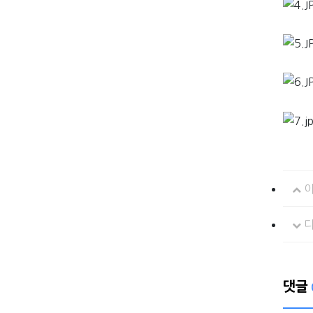
이
다
댓글