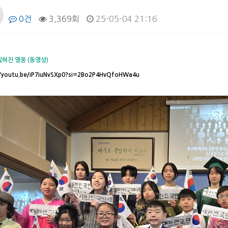
0건
3,369회
25-05-04 21:16
잊혀진 영웅 (동영상)
//youtu.be/iP7iuNvSXp0?si=2Bo2P4HvQfoHWa4u